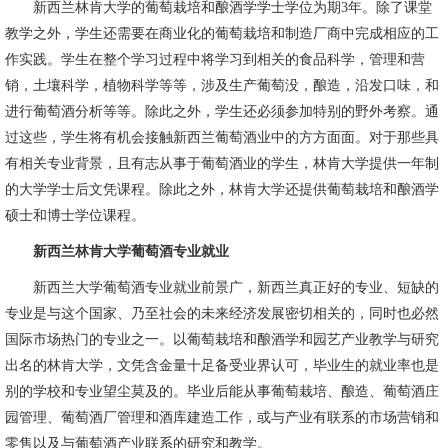
新西兰林肯大学的葡萄栽培和酿酒学学士学位为期3年。除了课堂
教学之外，学生还需要在商业化的葡萄栽培和制造厂商中完成相应的工
作实践。学生在整个学习过程中将学习到相关的食品科学，管理和营
销，土壤科学，植物科学等等，涉及生产葡萄没，酿造，沿发口味，和
进行葡萄酒分析等等。除此之外，学生还必须参加特别的野外考察。通
过这些，学生将有机会接触新西兰葡萄酒业中的方方面面。对于那些具
有相关专业背景，且有志从事于葡萄酒业的学生，林肯大学提供一年制
的大学学士后文凭课程。除此之外，林肯大学还提供葡萄栽培和酿酒学
硕士和博士学位课程。
新西兰林肯大学葡萄酒专业就业
新西兰大学葡萄酒专业就业前景广，新西兰真正好的专业、短缺的
专业是与这个国家、乃至社会的未来经济发展密切相关的，同时也必然
国际市场热门的专业之一。以葡萄栽培和酿酒学和园艺产业教学与研究
出名的林肯大学，文凭含金量十足备受业界认可，毕业生的就业率也是
别的学校和专业望尘莫及的。毕业后能从事葡萄栽培、酿造、葡萄酒庄
园管理、葡萄酒厂管理和酒库建造工作，或与产业有联系的市场营销和
零售以及与葡萄酒产业联系的研究和教学。