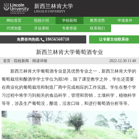
新西兰林肯大学
LINCOLN UNIVERSITY
网站首页
院校介绍
学校新闻
教育优势
申请条件
代理加盟
开设课程
专家答疑
联系我们
18656568718
免费咨询热线:
让专家主动联系你
新西兰林肯大学葡萄酒专业
首页
院校新闻
阅读详细
2022-12-30 11:40
>
>
新西兰林肯大学
葡萄酒专业是其优势专业之一，新西兰林肯大学的
葡萄栽培和酿酒学学士学位为期3年，除了课堂教学之外，学生还需要
在商业化的葡萄栽培和制造厂商中完成相应的工作实践。学生在整个学
习过程中将学习到相关的食品科学，管理和营销，土壤科学，植物科学
等等，涉及生产葡萄没，酿造，沿发口味，和进行葡萄酒分析等等。