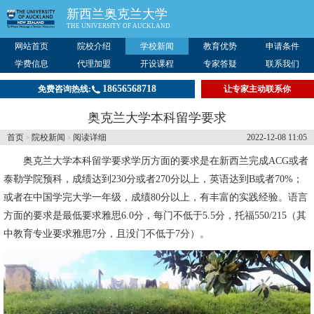
新西兰奥克兰大学
THE UNIVERSITY OF AUCKLAND
网站首页
院校介绍
学校新闻
教育优势
申请条件
学费信息
代理加盟
开设课程
专家答疑
联系我们
18656568718
免费咨询热线:
让专家主动联系你
奥克兰大学本科留学要求
首页
院校新闻
阅读详细
2022-12-08 11:05
>
>
奥克兰大学
本科留学要求学历方面的要求是在新西兰完成ACG或者
泰勒学院预科，成绩达到230分或者270分以上，英语达到B或者70%；
或者在中国学完大学一年级，成绩80分以上，有丰富的实践经验。语言
方面的要求是最低要求雅思6.0分，每门不低于5.5分，托福550/215（其
中教育专业要求雅思7分，且没门不低于7分）。