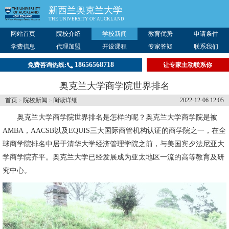
新西兰奥克兰大学
THE UNIVERSITY OF AUCKLAND
网站首页
院校介绍
学校新闻
教育优势
申请条件
学费信息
代理加盟
开设课程
专家答疑
联系我们
18656568718
免费咨询热线:
让专家主动联系你
奥克兰大学商学院世界排名
首页
院校新闻
阅读详细
2022-12-06 12:05
>
>
奥克兰大学
商学院世界排名是怎样的呢？奥克兰大学商学院是被
AMBA，AACSB以及EQUIS三大国际商管机构认证的商学院之一，在全
球商学院排名中居于清华大学经济管理学院之前，与美国宾夕法尼亚大
学商学院齐平。奥克兰大学已经发展成为亚太地区一流的高等教育及研
究中心。