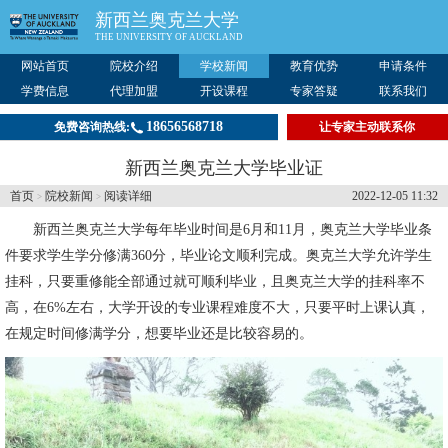
新西兰奥克兰大学
THE UNIVERSITY OF AUCKLAND
网站首页
院校介绍
学校新闻
教育优势
申请条件
学费信息
代理加盟
开设课程
专家答疑
联系我们
18656568718
免费咨询热线:
让专家主动联系你
新西兰奥克兰大学毕业证
首页
院校新闻
阅读详细
2022-12-05 11:32
>
>
新西兰奥克兰大学
每年毕业时间是6月和11月，奥克兰大学毕业条
件要求学生学分修满360分，毕业论文顺利完成。奥克兰大学允许学生
挂科，只要重修能全部通过就可顺利毕业，且奥克兰大学的挂科率不
高，在6%左右，大学开设的专业课程难度不大，只要平时上课认真，
在规定时间修满学分，想要毕业还是比较容易的。