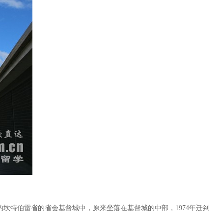
坎特伯雷省的省会基督城中，原来坐落在基督城的中部，1974年迁到