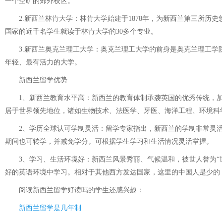
一个空旷的郊外校区。
2.新西兰林肯大学：林肯大学始建于1878年，为新西兰第三所历史
国家的近千名学生就读于林肯大学的30多个专业。
3.新西兰奥克兰理工大学：奥克兰理工大学的前身是奥克兰理工学院（
年轻、最有活力的大学。
新西兰留学优势
1、新西兰教育水平高：新西兰的教育体制承袭英国的优秀传统，加
居于世界领先地位，诸如生物技术、法医学、牙医、海洋工程、环境科
2、学历全球认可学制灵活：留学专家指出，新西兰的学制非常灵活
期间也可转学，并减免学分。可根据学生学习和生活情况灵活掌握。
3、学习、生活环境好：新西兰风景秀丽、气候温和，被世人誉为“世
好的英语环境中学习。相对于其他西方发达国家，这里的中国人是少的
阅读
新西兰留学好读吗
的学生还感兴趣：
新西兰留学是几年制