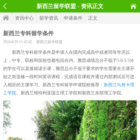
新西兰留学联盟 - 资讯正文
资讯中心
留学资讯
申请条件
正文
新西兰专科留学条件
2024/4/10 11:45:02
新西兰留学联盟
新西兰专科留学条件是申请人在国内完成高中或者同等学历以
上，中专、职校和技校也都包括在内。雅思成绩总分不低于5.0-5.5分
的学生可以直接就读主课，雅思总分不低于要求的学生需要在主课开
始之前选修一段时间英语课程，完成语言课程并通过内部测试后可进
入相应的主课学习。新西兰专科留学申请院校推荐：
新西兰马努卡理
工学院
、新西兰维特利亚国立理工学院和新西兰东部理工学院。