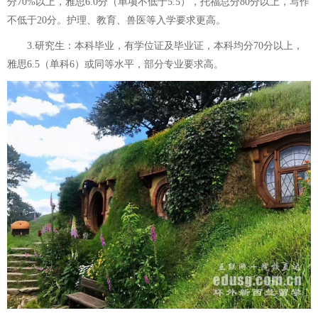
分70%以上，雅思6.0分（单项不低于5.5），托福总分80分以上，写作
不低于20分。护理、教育、兽医等入学要求更高。
3.研究生：本科毕业，有学位证及毕业证，本科均分70分以上，
雅思6.5（单科6）或同等水平，部分专业要求高。