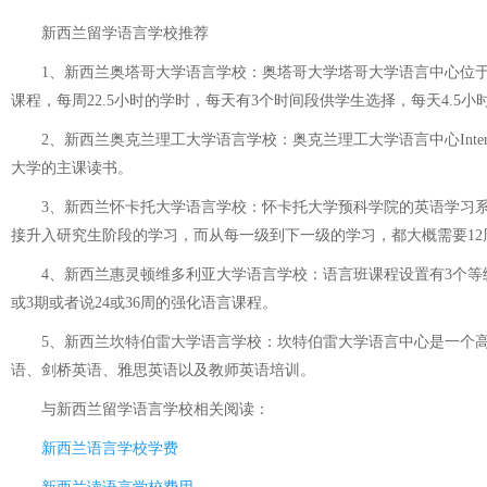
新西兰留学语言学校推荐
1、新西兰奥塔哥大学语言学校：奥塔哥大学塔哥大学语言中心位于
课程，每周22.5小时的学时，每天有3个时间段供学生选择，每天4.5
2、新西兰奥克兰理工大学语言学校：奥克兰理工大学语言中心Interna
大学的主课读书。
3、新西兰怀卡托大学语言学校：怀卡托大学预科学院的英语学习系统
接升入研究生阶段的学习，而从每一级到下一级的学习，都大概需要12
4、新西兰惠灵顿维多利亚大学语言学校：语言班课程设置有3个等级，
或3期或者说24或36周的强化语言课程。
5、新西兰坎特伯雷大学语言学校：坎特伯雷大学语言中心是一个高素
语、剑桥英语、雅思英语以及教师英语培训。
与
新西兰留学语言学校
相关阅读：
新西兰语言学校学费