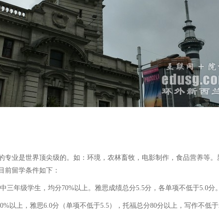
专业是世界顶尖级的。如：环境，农林畜牧，电影制作，食品营养等。
目前留学条件如下：
三年级学生，均分70%以上。雅思成绩总分5.5分，各单项不低于5.0分
%以上，雅思6.0分（单项不低于5.5），托福总分80分以上，写作不低