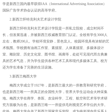
学是新西兰国内最早获得IAA（International Advertising Association）
国际广告学术协会认证的高等学府。
2.新西兰怀特克利夫艺术设计学院
新西兰怀特克利夫艺术设计学院是一所私立院校，成立时间不
长，但发展迅速，并被新西兰权威教育部门认证。全校有学生3000人
左右，教师200人。学校环境安静，景色宜人。校园环境具有浓郁的艺
术氛围。学校拥有油画工作室、素描室、人体素描室、多媒体设计
室、雕刻室、历史文化室、图书馆、画廊等，处处可见现代而古典兼
具的艺术气息，并为学生提供各种艺术工具和现代多媒体工具。校方
还为学生准备了完善的生活设施。
3.新西兰梅西大学
梅西大学成立于1927年，是新西兰最大的一所教育和研究学府，
也是新西兰唯一一所真正的全国性大学，世界大学生运动会火种采集
地。梅西大学在商学、兽医、农业科学、工程、航空和艺术等学术研
究方面极为出色，是新西兰唯一一所提供毛利视觉艺术学位的大学。
此外，梅西大学合并了新西兰国家音乐学院，成为南半球内音乐系人