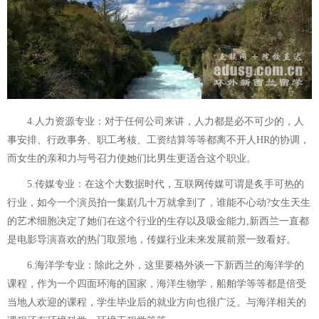
4.人力资源专业：对于任何公司来讲，人力都是必不可少的，人
事安排、行政事务、职工考核、工资结算等等都离不开人HR的协调，
而女生的亲和力与号召力使她们比男生更适合这个职业。
5.传媒专业：在这个大数据时代，互联网传媒可谓是炙手可热的
行业，如今一个演员拍一集剧几十万就拿到了，谁能不心动?女生天生
的艺术细胞决定了她们在这个行业的生存以及吸金能力,新西兰一直都
是电影导演喜欢的热门取景地，传媒行业未来发展前景一致看好。
6.海洋学专业：除此之外，这里要格外谈一下新西兰的海洋学的
课程，作为一个四面环海的国家，海洋生物学，船舶学等等都是倍受
当地人欢迎的课程，学生毕业后的就业方向也很广泛。与海洋相关的