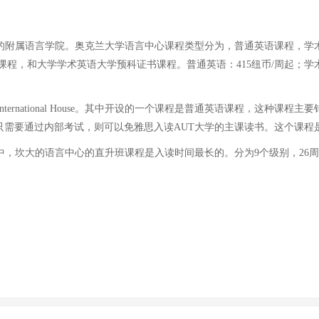
的附属语言学院。奥克兰大学语言中心课程类型分为，普通英语课程，学
，和大学学术英语大学预科证书课程。普通英语：415纽币/周起；学术英语
rnational House。其中开设的一个课程是普通英语课程，这种
只需要通过内部考试，则可以免雅思入读AUT大学的主课读书。这个课程是
大的语言中心的直升班课程是入读时间最长的。分为9个级别，26周的语言