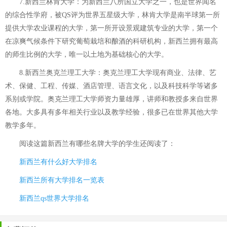
7.新西兰林肯大学：为新西兰八所国立大学之一，也是世界闻名
的综合性学府，被QS评为世界五星级大学，林肯大学是南半球第一所
提供大学农业课程的大学，第一所开设景观建筑专业的大学，第一个
在凉爽气候条件下研究葡萄栽培和酿酒的科研机构，新西兰拥有最高
的师生比例的大学，唯一以土地为基础核心的大学。
8.新西兰奥克兰理工大学：奥克兰理工大学现有商业、法律、艺
术、保健、工程、传媒、酒店管理、语言文化，以及科技科学等诸多
系别或学院。奥克兰理工大学师资力量雄厚，讲师和教授多来自世界
各地。大多具有多年相关行业以及教学经验，很多已在世界其他大学
教学多年。
阅读这篇
新西兰有哪些名牌大学
的学生还阅读了：
新西兰有什么好大学排名
新西兰所有大学排名一览表
新西兰qs世界大学排名