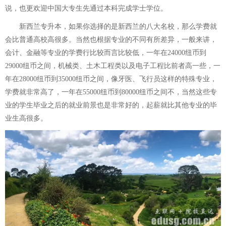
说，也更欢迎中国大专生先通过本科完成学士学位。
新西兰专升本，如果你选择的是新西兰的八大名校，那么学费就
会比普通高校高很多。当然也根据专业的不同有所差异，一般来讲，
会计、金融等专业的学费行比较而言比较低，一年在24000纽币到
29000纽币之间，机械类、土木工程类以及电子工程比前者高一些，一
年在28000纽币到35000纽币之间，像牙医、飞行员这样的特殊专业，
学费就非常高了，一年在55000纽币到80000纽币之间不，当然这些专
业的学生毕业之后的就业前景也是非常好的，起薪就比其他专业的毕
业生高很多。