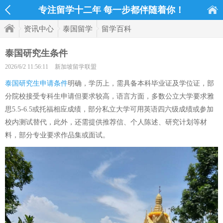
专注留学十二年 每一步都伴随着你！
资讯中心
泰国留学
留学百科
泰国研究生条件
2026/6/2 11:56:11
新加坡留学联盟
泰国研究生申请条件
明确，学历上，需具备本科毕业证及学位证，部
分院校接受专科生申请但要求较高，语言方面，多数公立大学要求雅
思5.5-6.5或托福相应成绩，部分私立大学可用英语四六级成绩或参加
校内测试替代，此外，还需提供推荐信、个人陈述、研究计划等材
料，部分专业要求作品集或面试。