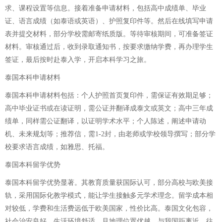
求、课程设置等信息。接着准备申请材料，包括高中成绩单、毕业
证、语言成绩（如泰语或英语）、护照复印件等。然后在线填写申请
表并提交材料，部分学校需邮寄纸质版。等待审核期间，可准备签证
材料。审核通过后，收到录取通知书，按要求缴纳学费，再办理学生
签证，最后按时赴泰入学，开启本科学习之旅。
泰国本科申请材料
泰国本科申请材料包括：个人护照首页复印件，需保证有效期足够；
高中毕业证书或在读证明，需公证并翻译成泰文或英文；高中三年成
绩单，同样需公证翻译，以证明学术水平；个人陈述，阐述申请动
机、未来规划等；推荐信，需1-2封，由老师或学校领导撰写；部分学
校要求语言成绩，如雅思、托福。
泰国本科留学优势
泰国本科留学优势显著。其教育质量获国际认可，部分高校与欧美接
轨，采用国际化教学模式，能让学生接触多元学术理念。留学成本相
对较低，学费和生活费远低于欧美国家，性价比高。泰国文化包容，
社会治安良好，生活环境舒适。且地理位置优越，与我国距离近，往