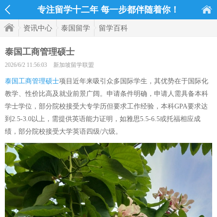
专注留学十二年 每一步都伴随着你！
资讯中心
泰国留学
留学百科
泰国工商管理硕士
2026/6/2 11:56:03
新加坡留学联盟
泰国工商管理硕士
项目近年来吸引众多国际学生，其优势在于国际化
教学、性价比高及就业前景广阔。申请条件明确，申请人需具备本科
学士学位，部分院校接受大专学历但要求工作经验，本科GPA要求达
到2.5-3.0以上，需提供英语能力证明，如雅思5.5-6.5或托福相应成
绩，部分院校接受大学英语四级/六级。