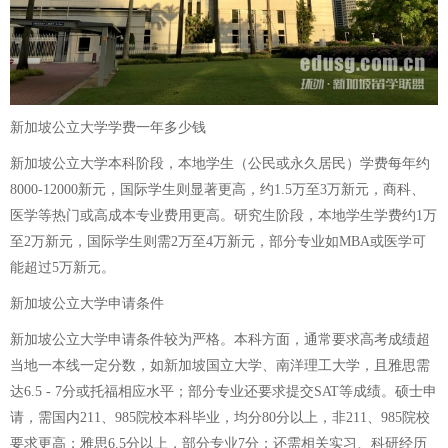
新加坡公立大学学费一年多少钱
新加坡公立大学本科阶段，本地学生（公民或永久居民）学费每年约
8000-12000新元，国际学生则显著更高，约1.5万至3万新元，商科、
医学等热门或高成本专业费用更高。研究生阶段，本地学生学费约1万
至2万新元，国际学生则需2万至4万新元，部分专业如MBA或医学可
能超过5万新元。
新加坡公立大学申请条件
新加坡公立大学申请条件较为严格。本科方面，通常要求高考成绩超
当地一本线一定分数，如新加坡国立大学、南洋理工大学，且雅思需
达6.5 - 7分或托福相应水平；部分专业还要求提交SAT等成绩。硕士申
请，需国内211、985院校本科毕业，均分80分以上，非211、985院校
要求更高；雅思6.5分以上，部分专业7分；还需相关实习、科研经历