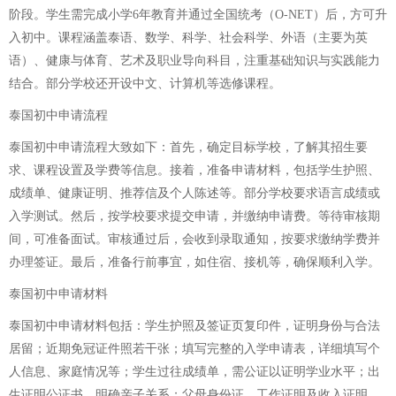
阶段。学生需完成小学6年教育并通过全国统考（O-NET）后，方可升
入初中。课程涵盖泰语、数学、科学、社会科学、外语（主要为英
语）、健康与体育、艺术及职业导向科目，注重基础知识与实践能力
结合。部分学校还开设中文、计算机等选修课程。
泰国初中申请流程
泰国初中申请流程大致如下：首先，确定目标学校，了解其招生要
求、课程设置及学费等信息。接着，准备申请材料，包括学生护照、
成绩单、健康证明、推荐信及个人陈述等。部分学校要求语言成绩或
入学测试。然后，按学校要求提交申请，并缴纳申请费。等待审核期
间，可准备面试。审核通过后，会收到录取通知，按要求缴纳学费并
办理签证。最后，准备行前事宜，如住宿、接机等，确保顺利入学。
泰国初中申请材料
泰国初中申请材料包括：学生护照及签证页复印件，证明身份与合法
居留；近期免冠证件照若干张；填写完整的入学申请表，详细填写个
人信息、家庭情况等；学生过往成绩单，需公证以证明学业水平；出
生证明公证书，明确亲子关系；父母身份证、工作证明及收入证明，