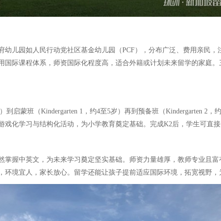
府幼儿园如人民行动党社区基金幼儿园（PCF），分布广泛、费用亲民，
用国际课程体系，师资国际化程度高，适合外籍或计划未来留学的家庭。
启蒙班（Kindergarten 1，约4至5岁）再到预备班（Kindergar
游戏化学习与结构化活动，为小学教育奠定基础。完成K2后，学生可直
然掌握中英文，为未来学习奠定坚实基础。师资力量雄厚，教师专业且富
，环境宜人，家长放心。留学还能让孩子提前适应国际环境，拓宽视野，