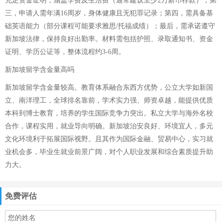
充足资金证明，涵盖学费及生活费（通常建议至少2万新币存款）；第
三，申请人需年满16周岁，身体健康且无犯罪记录；第四，需具备基
础英语能力（部分课程可能要求雅思/托福成绩）；最后，需承诺遵守
新加坡法律，保持良好出勤率。材料需包括护照、录取通知书、资金
证明、学历公证等，整体流程约3-6周。
新加坡留学含金量高吗
新加坡留学含金量较高。教育体系融合东西方优势，公立大学如新国
立、南洋理工，全球排名靠前，学术实力强、师资卓越，能提供优质
本科到博士教育，培养的学生国际竞争力突出。私立大学与海外名校
合作，课程实用，就业导向明确。新加坡治安良好、环境宜人，多元
文化环境利于拓展国际视野。且其作为国际金融、贸易中心，实习就
业机会多，毕业生就业前景广阔，对个人职业发展和综合素质提升助
力大。
免费评估