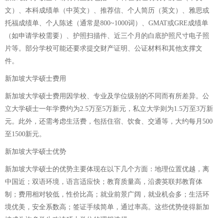
文）、本科成绩单（中英文）、推荐信、个人简历（英文）、雅思或
托福成绩单、个人陈述（通常是800~1000词）、GMAT或GRE成绩单
（如申请学校需要）、护照扫描件、近三个月的白底护照尺寸电子照
片等。部分学校可能还要求提交财产证明、公证材料和其他支撑文
件。
新加坡大学硕士费用
新加坡大学硕士费用因学校、专业及学位级别的不同而有所差异。公
立大学硕士一年学费约为2.5万至5万新元，私立大学则为1.5万至3万新
元。此外，还需考虑生活费，包括住宿、饮食、交通等，大约每月500
至1500新元。
新加坡大学硕士优势
新加坡大学硕士的优势主要体现在以下几个方面：地理位置优越，离
中国近；双语环境，语言适应快；教育质量高，沿袭英联邦教育体
制；费用相对较低，性价比高；就业前景广阔，就业机会多；生活环
境优美，安全系数高；签证手续简单，通过率高。这些优势使得新加