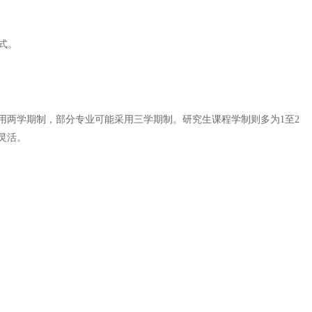
式。
用两学期制，部分专业可能采用三学期制。研究生课程学制则多为1至2
灵活。