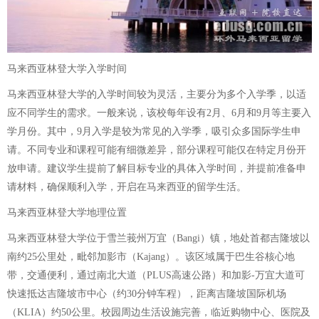
马来西亚林登大学入学时间
马来西亚林登大学的入学时间较为灵活，主要分为多个入学季，以适
应不同学生的需求。一般来说，该校每年设有2月、6月和9月等主要入
学月份。其中，9月入学是较为常见的入学季，吸引众多国际学生申
请。不同专业和课程可能有细微差异，部分课程可能仅在特定月份开
放申请。建议学生提前了解目标专业的具体入学时间，并提前准备申
请材料，确保顺利入学，开启在马来西亚的留学生活。
马来西亚林登大学地理位置
马来西亚林登大学位于雪兰莪州万宜（Bangi）镇，地处首都吉隆坡以
南约25公里处，毗邻加影市（Kajang）。该区域属于巴生谷核心地
带，交通便利，通过南北大道（PLUS高速公路）和加影-万宜大道可
快速抵达吉隆坡市中心（约30分钟车程），距离吉隆坡国际机场
（KLIA）约50公里。校园周边生活设施完善，临近购物中心、医院及