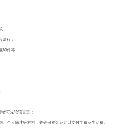
求；
语言课程；
复印件等；
；
达标者可先读语言班；
信、个人陈述等材料，并确保资金充足以支付学费及生活费。