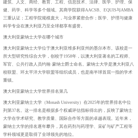
建筑、人文、商经、教育、工程、信息技术、法律、医学、护理、保
健、药学、科学等多个领域。其商学院获得AACSB、EQUIS与AMBA
三重认证；工程学院规模庞大，与业界紧密合作；医学、护理与健康
科学专业在澳大利亚乃至全球都享有盛誉。
澳大利亚蒙纳士大学在哪个城市
澳大利亚蒙纳士大学位于澳大利亚维多利亚州的墨尔本市。该校是一
所大型研究性综合大学，创校于1958年，以澳大利亚著名的工程师、
军官、公共行政人员约翰·蒙纳士爵士命名。蒙纳士大学是澳大利亚八
校联盟、环太平洋大学联盟等组织成员，也是南半球首屈一指的学术
重镇。
澳大利亚蒙纳士大学世界排名第几
澳大利亚蒙纳士大学（Monash University）在2025年的世界排名中位
列第37名。这一排名是根据多个权威评估指标得出的，反映了蒙纳士
大学在学术研究、教学质量、国际合作等方面的卓越表现。近年来，
蒙纳士大学的排名逐年攀升，其在药剂与药理学、采矿与矿产工程等
学科领域更是取得了全球领先的地位。